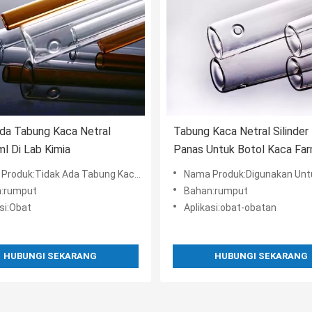
da Tabung Kaca Netral
Tabung Kaca Netral Silinder
l Di Lab Kimia
Panas Untuk Botol Kaca Far
:Tidak Ada Tabung Kaca Netral Ozon Kinerja Listrik Yang Baik
Nama Produk:Digunakan Untuk Botol Kaca Farmasi Tab
:rumput
Bahan:rumput
si:Obat
Aplikasi:obat-obatan
HUBUNGI SEKARANG
HUBUNGI SEKARANG