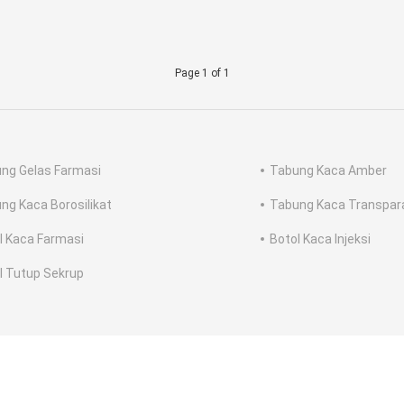
Page 1 of 1
ng Gelas Farmasi
Tabung Kaca Amber
ng Kaca Borosilikat
Tabung Kaca Transpar
l Kaca Farmasi
Botol Kaca Injeksi
l Tutup Sekrup