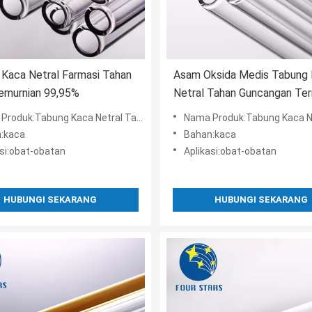
Kaca Netral Farmasi Tahan
Asam Oksida Medis Tabung
Kemurnian 99,95%
Netral Tahan Guncangan Ter
20ml
duk:Tabung Kaca Netral Tahan Asam Dan Alkali
Nama Produk:Tabung Kaca Netral Tahan Gunc
:kaca
Bahan:kaca
asi:obat-obatan
Aplikasi:obat-obatan
HUBUNGI SEKARANG
HUBUNGI SEKARANG