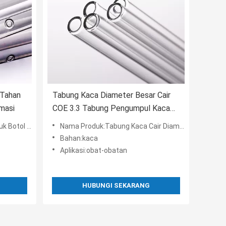
 Tahan
Tabung Kaca Diameter Besar Cair
masi
COE 3.3 Tabung Pengumpul Kaca
Borosilikat ODM
ung Kaca Netral
Nama Produk:Tabung Kaca Cair Diameter Besar Tabung Kaca Netral
Bahan:kaca
Aplikasi:obat-obatan
HUBUNGI SEKARANG