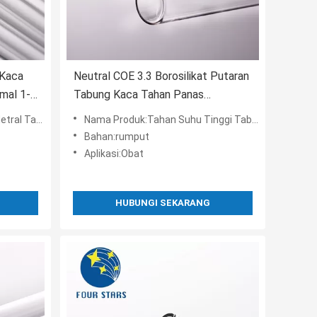
 Kaca
Neutral COE 3.3 Borosilikat Putaran
mal 1-
Tabung Kaca Tahan Panas
ISO15378
angan Termal
Nama Produk:Tahan Suhu Tinggi Tabung Kaca Netral
Bahan:rumput
Aplikasi:Obat
HUBUNGI SEKARANG