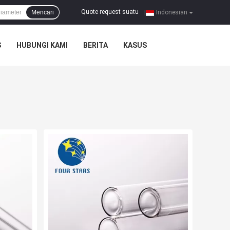
Quote request suatu
Mencari
|
Indonesian
S
HUBUNGI KAMI
BERITA
KASUS