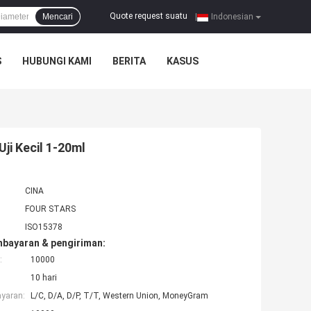
Quote request suatu
Mencari
|
Indonesian
S
HUBUNGI KAMI
BERITA
KASUS
ji Kecil 1-20ml
CINA
FOUR STARS
ISO15378
mbayaran & pengiriman:
:
10000
10 hari
ayaran:
L/C, D/A, D/P, T/T, Western Union, MoneyGram