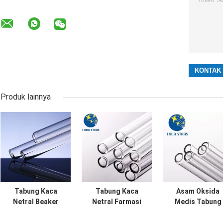
Produk lainnya
Tabung Kaca
Tabung Kaca
Asam Oksida
Netral Beaker
Netral Farmasi
Medis Tabung
Eksperimental
Tahan Alkali
Kaca Netral
COE 3.3
Kemurnian 99,95%
Tahan Guncang