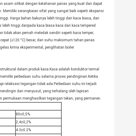
 asam silikat dengan ketahanan panas yang kuat dan dapat
emiliki serangkaian sifat yang sangat baik seperti ekspansi
inggi. Harga bahan bakunya lebih tinggi dari kaca biasa, dan
s lebih tinggi daripada kaca biasa kaca dan kaca tempered.
 tidak akan pernah meledak sendiri seperti kaca temper;
ng cepat (≥120 °C) besar, dan suhu maksimum tahan panas
elas kimia eksperimental, penglihatan boiler
truktural dalam produk kaca.Kaca adalah konduktor termal
 memiliki perbedaan suhu selama proses pendinginan.Ketika
i relaksasi tegangan tidak ada.Perbedaan suhu ini terjadi
mendingin dan menyusut, yang terhalang oleh lapisan
an permukaan menghasilkan tegangan tekan, yang permanen.
80±0,5%
2,4±0,2%
4.3±0.2%