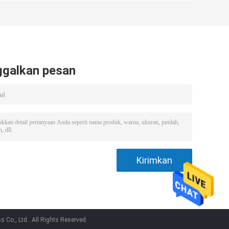
ISO15378
ggalkan pesan
Co., Ltd.. All Rights Reserved.