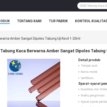
RODUK
TENTANG KAMI
TUR PABRIK
KONTROL KUALITA
arna Amber Sangat Dipoles Tabung Uji Kecil 1-20ml
Tabung Kaca Berwarna Amber Sangat Dipoles Tabung U
Detail produk:
Tempat asal:
Nama merek:
Sertifikasi:
Syarat-syarat pe
Kuantitas min Order
Waktu pengiriman:
Syarat-syarat pemb