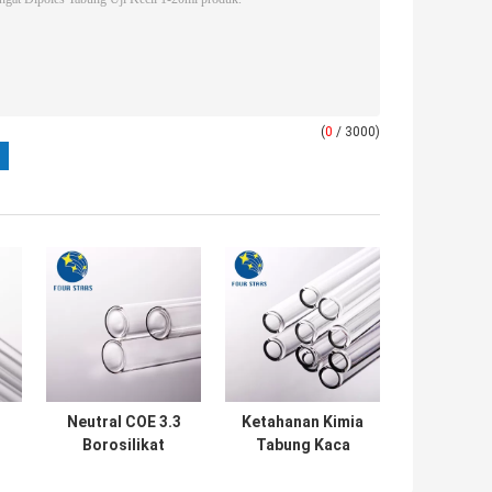
(
0
/ 3000)
Neutral COE 3.3
Ketahanan Kimia
Borosilikat
Tabung Kaca
Putaran Tabung
Panjang 13mm
an
Kaca Tahan Panas
Kekuatan Tinggi