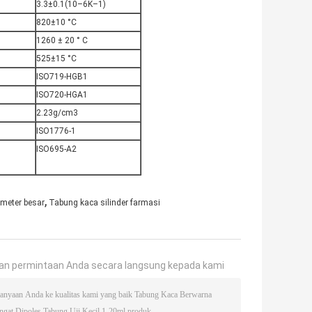
3.3±0.1(10–6K–1)
820±10 °C
1260 ± 20 ° C
525±15 °C
ISO719-HGB1
ISO720-HGA1
2.23g/cm3
ISO1776-1
ISO695-A2
,
ameter besar
Tabung kaca silinder farmasi
an permintaan Anda secara langsung kepada kami