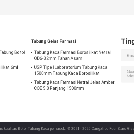
Borosilikat
Termal 1-20ml
ISO15378
Tin
Tabung Gelas Farmasi
Tabung Botol
Tabung Kaca Farmasi Borosilikat Netral
OD6-32mm Tahan Asam
ilikat 6ml
USP Tipe I Laboratorium Tabung Kaca
1500mm Tabung Kaca Borosilikat
Tabung Kaca Farmasi Netral Jelas Amber
COE 5.0 Panjang 1500mm
us kualitas Botol Tabung Kaca pemasok.
© 2021 - 2025 Cangzhou Four Stars Glass 