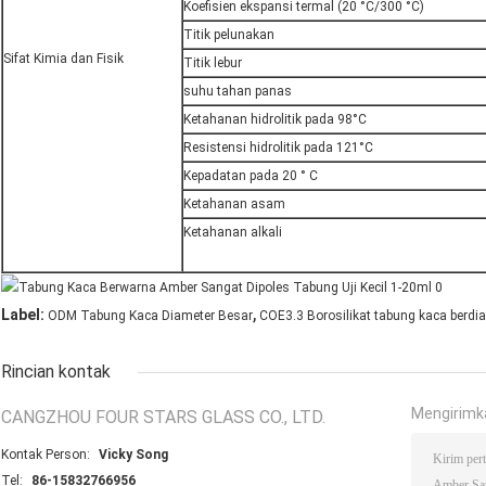
Koefisien ekspansi termal (20 °C/300 °C)
Titik pelunakan
Sifat Kimia dan Fisik
Titik lebur
suhu tahan panas
Ketahanan hidrolitik pada 98°C
Resistensi hidrolitik pada 121°C
Kepadatan pada 20 ° C
Ketahanan asam
Ketahanan alkali
,
Label:
ODM Tabung Kaca Diameter Besar
COE3.3 Borosilikat tabung kaca berdi
Rincian kontak
Mengirimk
CANGZHOU FOUR STARS GLASS CO., LTD.
Kontak Person:
Vicky Song
Tel:
86-15832766956