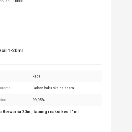
mpuan:
10000
cil 1-20ml
:
kaca
 utama:
Bahan baku oksida asam
ian:
99,95%
a Berwarna 20ml
tabung reaksi kecil 1ml
,