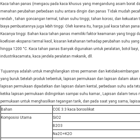
Kaca tahan panas (mengacu pada kaca khusus yang mengandung asam borat dan
menahan perubahan perbedaan suhu antara dingin dan panas Tidak mudah pecah. M
rendah , tahan goncangan termal, tahan suhu tinggi, tahan korosi, dan kekuatan t
biaya pembuatannya juga lebih tinggi. Oleh karena itu, harga jual kaca tahan pana
Kacanya tinggi. Bahan kaca tahan panas memiliki faktor keamanan yang tinggi dan
koefisien ekspansi termal kecil, kisaran ketahanan terhadap perubahan suhu ya
hingga 1200 °C. Kaca tahan panas Banyak digunakan untuk peralatan, botol bayi, g
industrikacamata, kaca jendela peralatan mekanik, dll.
Tujuannya adalah untuk menghilangkan stres permanen dan ketidakseimbangan s
yang buruk.Setelah produk terbentuk, lapisan permukaan dan lapisan dalam akan
lapisan permukaan dipadatkan dan lapisan dalam kental, perbedaan suhu ada tetap
ketika lapisan permukaan didinginkan sampai suhu kamar., Lapisan dalam terus 
permukaan untuk menghasilkan tegangan tarik, dan pada saat yang sama, lapis
Bahan
COE 3.3 kaca borosilikat
Komposisi Utama
SiO2
B2O3
Na2O+K2O