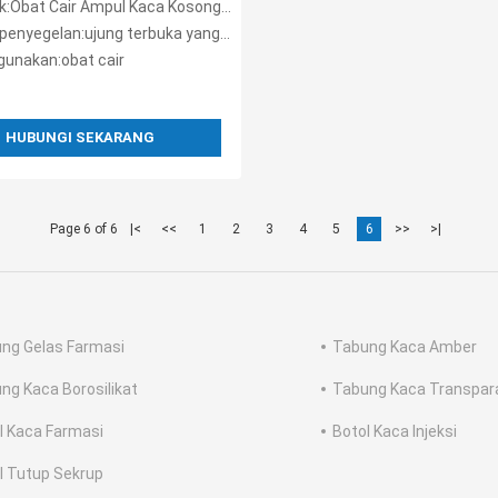
bat Cair Ampul Kaca Kosong Ujung Terbuka Mudah
penyegelan:ujung terbuka yang mudah
unakan:obat cair
HUBUNGI SEKARANG
Page 6 of 6
|<
<<
1
2
3
4
5
6
>>
>|
ng Gelas Farmasi
Tabung Kaca Amber
ng Kaca Borosilikat
Tabung Kaca Transpar
l Kaca Farmasi
Botol Kaca Injeksi
l Tutup Sekrup