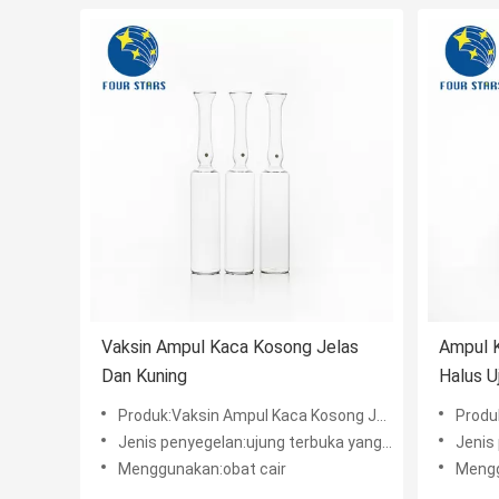
Vaksin Ampul Kaca Kosong Jelas
Ampul 
Dan Kuning
Halus 
Produk:Vaksin Ampul Kaca Kosong Jelas Dan Kuning
Produk:Am
Jenis penyegelan:ujung terbuka yang mudah
Jenis 
Menggunakan:obat cair
Mengg