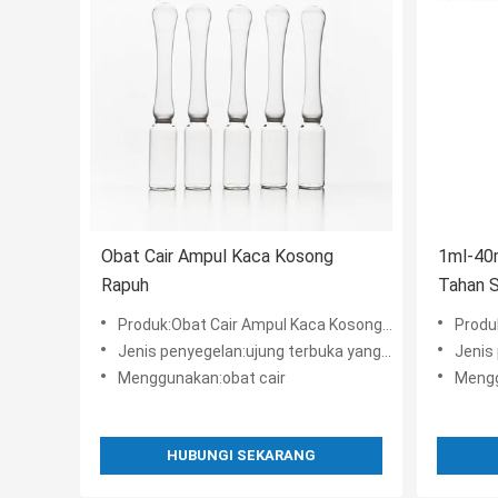
Obat Cair Ampul Kaca Kosong
1ml-40
Rapuh
Tahan 
Produk:Obat Cair Ampul Kaca Kosong Rapuh
Produk:1
Jenis penyegelan:ujung terbuka yang mudah
Jenis 
Menggunakan:obat cair
Mengg
HUBUNGI SEKARANG