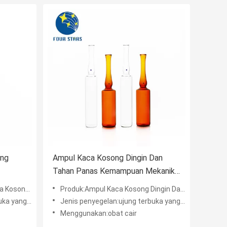
ong
Ampul Kaca Kosong Dingin Dan
Tahan Panas Kemampuan Mekanik
Yang Kuat
likat5.0 Kaca
Produk:Ampul Kaca Kosong Dingin Dan Tahan Panas Kemampuan Mekanik Yang Kuat
yang mudah
Jenis penyegelan:ujung terbuka yang mudah
Menggunakan:obat cair