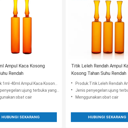
ml Ampul Kaca Kosong
Titik Leleh Rendah Ampul K
Suhu Rendah
Kosong Tahan Suhu Rendah
ml-40ml Ampul Kaca Kosong Tahan Suhu Rendah
Produk:Titik Leleh Rendah Ampul Kaca Kosong Tah
penyegelan:ujung terbuka yang mudah
Jenis penyegelan:ujung terbuka 
unakan:obat cair
Menggunakan:obat cair
HUBUNGI SEKARANG
HUBUNGI SEKARANG