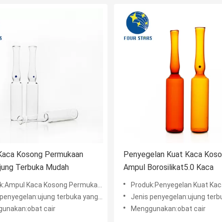
Kaca Kosong Permukaan
Penyegelan Kuat Kaca Kos
Ujung Terbuka Mudah
Ampul Borosilikat5.0 Kaca
pul Kaca Kosong Permukaan Halus Ujung Terbuka Mudah
Produk:Penyegelan Kuat Kaca Kosong Ampul Borosi
penyegelan:ujung terbuka yang mudah
Jenis penyegelan:ujung terbuka 
unakan:obat cair
Menggunakan:obat cair