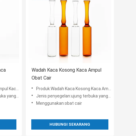
aca
Wadah Kaca Kosong Kaca Ampul
Obat Cair
an Suhu Rendah
Produk:Wadah Kaca Kosong Kaca Ampul Obat Cair
yang mudah
Jenis penyegelan:ujung terbuka yang mudah
Menggunakan:obat cair
HUBUNGI SEKARANG