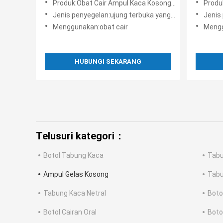
Produk:Obat Cair Ampul Kaca Kosong Dan Amber Kosong
Produk:O
Jenis penyegelan:ujung terbuka yang mudah
Jenis 
Menggunakan:obat cair
Mengg
HUBUNGI SEKARANG
Telusuri kategori：
Botol Tabung Kaca
Tabu
Ampul Gelas Kosong
Tabu
Tabung Kaca Netral
Boto
Botol Cairan Oral
Boto