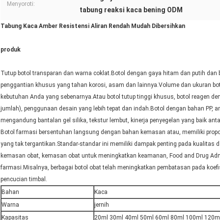
Menyoroti:
tabung reaksi kaca bening ODM
Tabung Kaca Amber Resistensi Aliran Rendah Mudah Dibersihkan
produk
Tutup botol transparan dan warna coklat.Botol dengan gaya hitam dan putih dan
penggantian khusus yang tahan korosi, asam dan lainnya.Volume dan ukuran boto
kebutuhan Anda yang sebenarnya.Atau botol tutup tinggi khusus, botol reagen d
jumlah), penggunaan desain yang lebih tepat dan indah.Botol dengan bahan PP, 
mengandung bantalan gel silika, tekstur lembut, kinerja penyegelan yang baik anta
Botol farmasi bersentuhan langsung dengan bahan kemasan atau, memiliki propor
yang tak tergantikan.Standar-standar ini memiliki dampak penting pada kualitas 
kemasan obat, kemasan obat untuk meningkatkan keamanan, Food and Drug Admi
farmasi.Misalnya, berbagai botol obat telah meningkatkan pembatasan pada koefi
pencucian timbal.
Bahan
Kaca
Warna
jernih
Kapasitas
20ml 30ml 40ml 50ml 60ml 80ml 100ml 120m