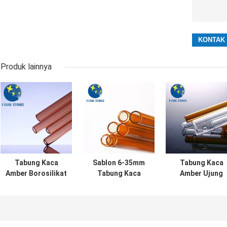
Produk lainnya
Tabung Kaca
Sablon 6-35mm
Tabung Kaca
Amber Borosilikat
Tabung Kaca
Amber Ujung
Netral Berwarna
Amber Farmasi Di
Terbuka Muda
1ml-20ml Tabung
Lab Kimia
Transparan 1ml
Silinder Kaca
20ml ODM