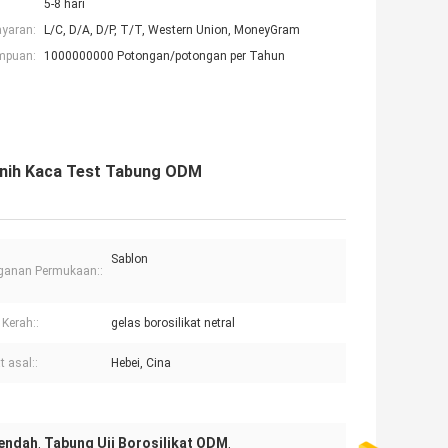
5-8 hari
ayaran:
L/C, D/A, D/P, T/T, Western Union, MoneyGram
mpuan:
1000000000 Potongan/potongan per Tahun
ernih Kaca Test Tabung ODM
Sablon
ganan Permukaan::
Kerah::
gelas borosilikat netral
 asal::
Hebei, Cina
Rendah
Tabung Uji Borosilikat ODM
,
,