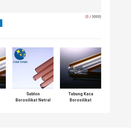
(
0
/ 3000)
Sablon
Tabung Kaca
Borosilikat Netral
Borosilikat
h
Tabung Kaca
Adiabatik Medis
-
Amber 10ml
Tabung Kaca
Digunakan Di
10mm
Laboratorium