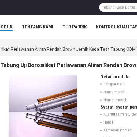
RODUK
TENTANG KAMI
TUR PABRIK
KONTROL KUALITA
silikat Perlawanan Aliran Rendah Brown Jernih Kaca Test Tabung ODM
Tabung Uji Borosilikat Perlawanan Aliran Rendah Bro
Detail produk:
Tempat asal:
Nama merek:
Nomor model:
Syarat-syarat pe
Kuantitas min Order
Harga:
Kemasan rincian: