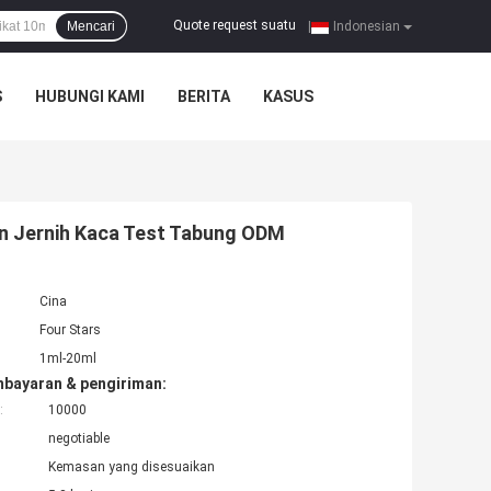
Quote request suatu
Mencari
|
Indonesian
S
HUBUNGI KAMI
BERITA
KASUS
wn Jernih Kaca Test Tabung ODM
Cina
Four Stars
1ml-20ml
mbayaran & pengiriman:
:
10000
negotiable
Kemasan yang disesuaikan