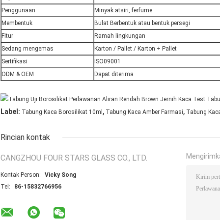
Penggunaan
Minyak atsiri, ferfume
Membentuk
Bulat Berbentuk atau bentuk persegi
Fitur
Ramah lingkungan
Sedang mengemas
Karton / Pallet / Karton + Pallet
Sertifikasi
ISO09001
ODM & OEM
Dapat diterima
,
,
Label:
Tabung Kaca Borosilikat 10ml
Tabung Kaca Amber Farmasi
Tabung Kac
Rincian kontak
Mengirimk
CANGZHOU FOUR STARS GLASS CO., LTD.
Kontak Person:
Vicky Song
Tel:
86-15832766956