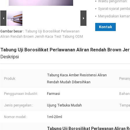
Waktu pengiriman:
Syarat-syarat pemb
Menyediakan kema
Kontak
Gambar besar :
Tabung Uji Borosilikat Perlawanan
Aliran Rendah Brown Jernih Kaca Test Tabung ODM
Tabung Uji Borosilikat Perlawanan Aliran Rendah Brown J
Deskripsi
Tabung Kaca Amber Resistensi Aliran
Produk:
Penan
Rendah Mudah Dibersihkan
Penggunaan Industri:
Farmasi
Bahan 
Jenis penyegelan::
Ujung Terbuka Mudah
Tempat
Nomor model::
1ml-20ml
Tabung Uji Borosilikat Perlawanan Aliran 