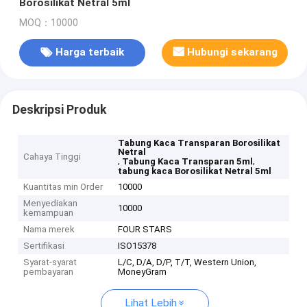
Borosilikat Netral 5ml
MOQ：10000
Harga terbaik
Hubungi sekarang
Deskripsi Produk
Tabung Kaca Transparan Borosilikat
Netral
Cahaya Tinggi
,
,
Tabung Kaca Transparan 5ml
tabung kaca Borosilikat Netral 5ml
Kuantitas min Order
10000
Menyediakan
10000
kemampuan
Nama merek
FOUR STARS
Sertifikasi
ISO15378
Syarat-syarat
L/C, D/A, D/P, T/T, Western Union,
pembayaran
MoneyGram
Lihat Lebih