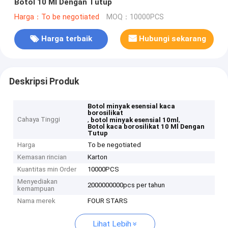
Botol 10 Ml Dengan Tutup
Harga：To be negotiated
MOQ：10000PCS
Harga terbaik
Hubungi sekarang
Deskripsi Produk
Botol minyak esensial kaca
borosilikat
Cahaya Tinggi
,
,
botol minyak esensial 10ml
Botol kaca borosilikat 10 Ml Dengan
Tutup
Harga
To be negotiated
Kemasan rincian
Karton
Kuantitas min Order
10000PCS
Menyediakan
2000000000pcs per tahun
kemampuan
Nama merek
FOUR STARS
Lihat Lebih